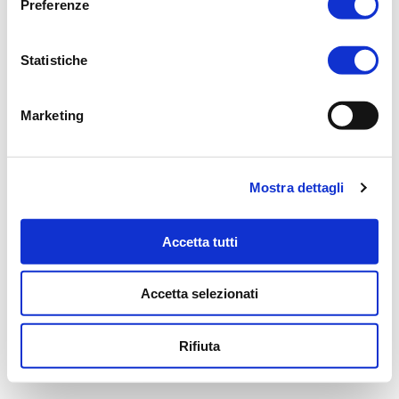
Preferenze
z
i
o
Statistiche
n
e
Marketing
d
e
l
Mostra dettagli
c
o
n
Accetta tutti
s
e
Accetta selezionati
n
s
o
Rifiuta