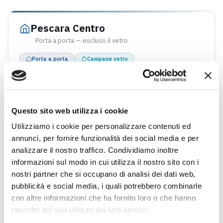
Pescara Centro
Porta a porta — escluso il vetro
Porta a porta
Campane vetro
Tessera VERDE
Apertura campane stradali del vetro
Opuscolo "Pescara Centro e Portanuova"
Questo sito web utilizza i cookie
Utilizziamo i cookie per personalizzare contenuti ed
annunci, per fornire funzionalità dei social media e per
analizzare il nostro traffico. Condividiamo inoltre
KIT DISTRIBUITO
informazioni sul modo in cui utilizza il nostro sito con i
nostri partner che si occupano di analisi dei dati web,
Organico
pubblicità e social media, i quali potrebbero combinarle
Cestino sottolavello marrone + mastello grigio/marrone + sacchetti
con altre informazioni che ha fornito loro o che hanno
biodegradabili
raccolto dal suo utilizzo dei loro servizi.
1 rotolo — 60 pz
Porta a porta