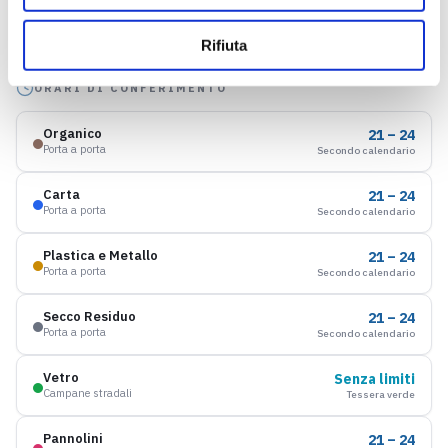
s
2 rotoli — 50 pz — annuale
Porta a porta
o
Rifiuta
ORARI DI CONFERIMENTO
Organico
21 – 24
Porta a porta
Secondo calendario
Carta
21 – 24
Porta a porta
Secondo calendario
Plastica e Metallo
21 – 24
Porta a porta
Secondo calendario
Secco Residuo
21 – 24
Porta a porta
Secondo calendario
Vetro
Senza limiti
Campane stradali
Tessera verde
Pannolini
21 – 24