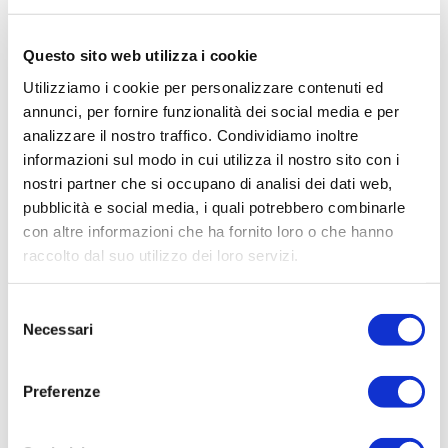
Trasparenza rifiuti
Questo sito web utilizza i cookie
Utilizziamo i cookie per personalizzare contenuti ed
3.1.u) Posizionamento della
annunci, per fornire funzionalità dei social media e per
analizzare il nostro traffico. Condividiamo inoltre
gestione matrice schemi
informazioni sul modo in cui utilizza il nostro sito con i
nostri partner che si occupano di analisi dei dati web,
Il posizionamento della gestione nell'ambito della matrice degli
pubblicità e social media, i quali potrebbero combinarle
schemi regolatori, di cui all'articolo 3 del TQRI.
con altre informazioni che ha fornito loro o che hanno
raccolto dal suo utilizzo dei loro servizi.
Avvisi e informazioni
S
Necessari
e
l
Il Comune di Tocco da Casauria con Delibera C.C. n.20 del
e
Preferenze
13/06/2022 ha determinato, ai sensi dell’art.3 del TQRIF,
z
il posizionamento della gestione del servizio integrato di
i
gestione dei rifiuti urbani nello schema regolatorio I –