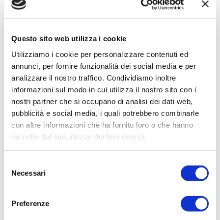
Telefono
Numero Verde 800661629
Numero mobile 3459482035
Questo sito web utilizza i cookie
E-Mail e PEC
Utilizziamo i cookie per personalizzare contenuti ed
ten.apsetneibma%40ofni
annunci, per fornire funzionalità dei social media e per
ten.apsetneibma%40inoizatonerp
analizzare il nostro traffico. Condividiamo inoltre
ue.atadnamoccar%40etneibma
informazioni sul modo in cui utilizza il nostro sito con i
Sito web
nostri partner che si occupano di analisi dei dati web,
https://ambientespa.net/
pubblicità e social media, i quali potrebbero combinarle
con altre informazioni che ha fornito loro o che hanno
Orari ufficio
raccolto dal suo utilizzo dei loro servizi.
dal lunedì al venerdì mattina dalle ore 8:30 alle 13:30 e il martedì e
giovedì pomeriggio dalle 14:30 alle 18:30
S
Spazzamento e lavaggio strade
Necessari
e
l
Ragione sociale
e
Preferenze
AMBIENTE SPA
z