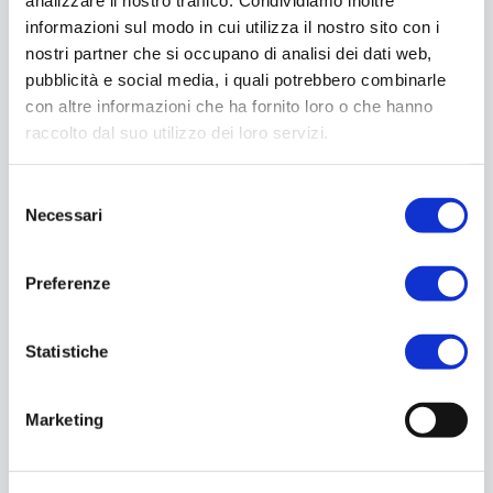
analizzare il nostro traffico. Condividiamo inoltre
informazioni sul modo in cui utilizza il nostro sito con i
nostri partner che si occupano di analisi dei dati web,
pubblicità e social media, i quali potrebbero combinarle
con altre informazioni che ha fornito loro o che hanno
raccolto dal suo utilizzo dei loro servizi.
DOVE LO BUTTO ?
SERVIZI DI RACCOLTA
Cerca il contenitore o il centro di raccolta dove
S
conferire i tuoi rifiuti
Necessari
e
l
e
Preferenze
z
i
o
Statistiche
n
e
Marketing
d
e
l
RIFIUTI PARTICOLARI