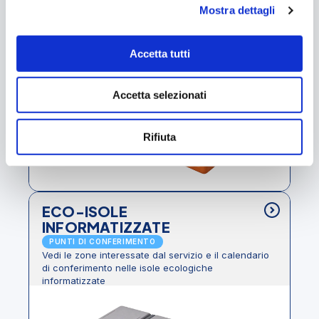
Mostra dettagli
c
PUNTI DI CONFERIMENTO
Sono quei rifiuti che contengono sostanze
o
inquinanti
n
Accetta tutti
s
e
Accetta selezionati
n
s
o
Rifiuta
ECO-ISOLE
INFORMATIZZATE
PUNTI DI CONFERIMENTO
Vedi le zone interessate dal servizio e il calendario
di conferimento nelle isole ecologiche
informatizzate