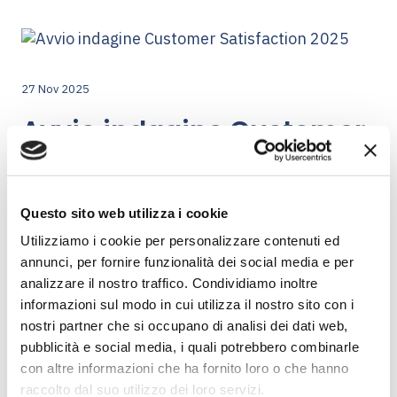
27 Nov 2025
Avvio indagine Customer
Satisfaction 2025
Ambiente SpA
Questo sito web utilizza i cookie
Utilizziamo i cookie per personalizzare contenuti ed
Avvisiamo i cittadini dei Comuni serviti che, a partire dal
1°
annunci, per fornire funzionalità dei social media e per
dicembre 2025
, potranno essere contattati da un
analizzare il nostro traffico. Condividiamo inoltre
operatore dell'azienda
Eureka Research Srl
che
sottoporrà un questionario orientato a misurare il grado
informazioni sul modo in cui utilizza il nostro sito con i
di soddisfazione della qualità dei servizi offerti da
nostri partner che si occupano di analisi dei dati web,
AMBIENTE S.p.A.
pubblicità e social media, i quali potrebbero combinarle
con altre informazioni che ha fornito loro o che hanno
Eureka Research Srl, azienda specializzata nella
raccolto dal suo utilizzo dei loro servizi.
realizzazione di Customer Satisfaction per aziende di