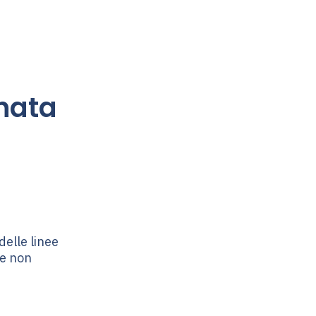
nata
delle linee
te non