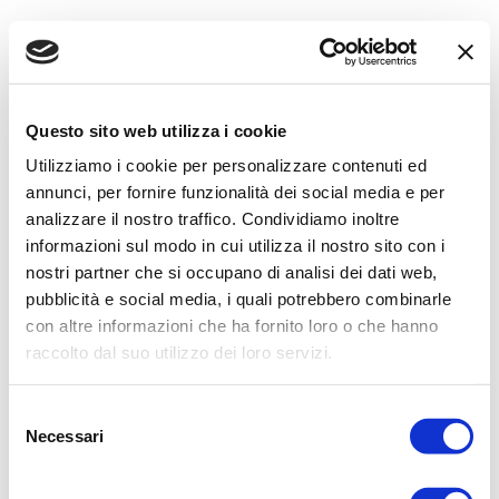
Questo sito web utilizza i cookie
4 Oct 2024
Utilizziamo i cookie per personalizzare contenuti ed
annunci, per fornire funzionalità dei social media e per
Comune di Pescara -
analizzare il nostro traffico. Condividiamo inoltre
Ritiro dei rifiuti porta a
informazioni sul modo in cui utilizza il nostro sito con i
nostri partner che si occupano di analisi dei dati web,
porta garantito nella
pubblicità e social media, i quali potrebbero combinarle
giornata del 10 ottobre
con altre informazioni che ha fornito loro o che hanno
raccolto dal suo utilizzo dei loro servizi.
2024
S
Ambiente SpA
Necessari
e
l
Si informano i cittadini che
giovedì 10 ottobre 2024
,
e