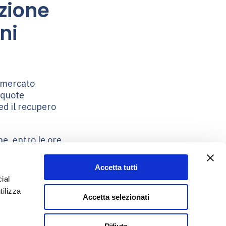
zione
ni
i mercato
 quote
ed il recupero
e, entro le ore
ndata.eu
Accetta tutti
ial
tilizza
Accetta selezionati