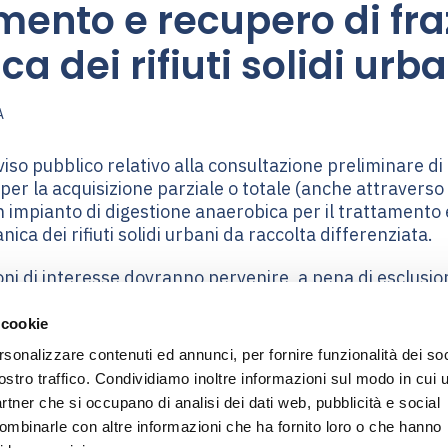
mento e recupero di fra
a dei rifiuti solidi urba
A
vviso pubblico relativo alla consultazione preliminare d
per la acquisizione parziale o totale (anche attraverso
un impianto di digestione anaerobica per il trattamento 
nica dei rifiuti solidi urbani da raccolta differenziata.
ni di interesse dovranno pervenire, a pena di esclusion
no 7 aprile 2025 all’indirizzo pec: ambiente@raccoma
da un indirizzo pec.
 cookie
rsonalizzare contenuti ed annunci, per fornire funzionalità dei soc
ostro traffico. Condividiamo inoltre informazioni sul modo in cui u
partner che si occupano di analisi dei dati web, pubblicità e social
combinarle con altre informazioni che ha fornito loro o che hanno