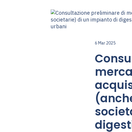
6 Mar 2025
Consul
mercat
acquis
(anche
societ
digest