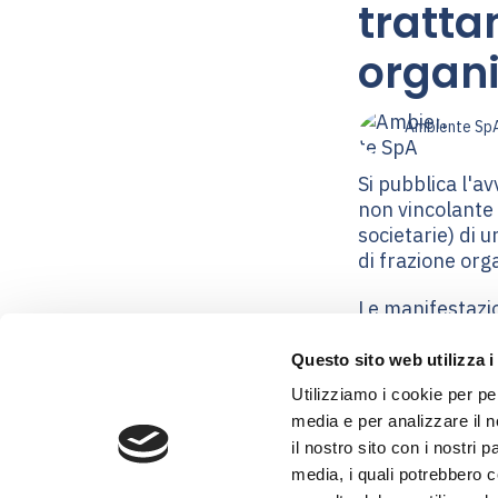
tratta
organic
Ambiente Sp
Si pubblica l'a
non vincolante 
societarie) di 
di frazione orga
Le manifestazio
17:00 del gior
esclusivamente 
Questo sito web utilizza i
Utilizziamo i cookie per pe
AVVISO
media e per analizzare il n
il nostro sito con i nostri 
media, i quali potrebbero 