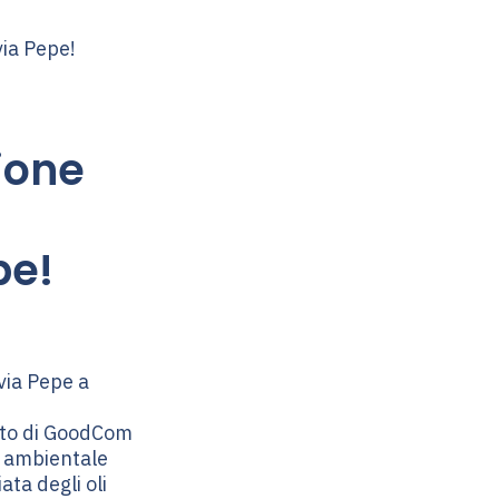
ione
pe!
 via Pepe a
orto di GoodCom
e ambientale
ata degli oli