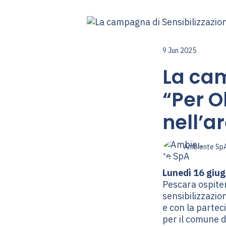
9 Jun 2025
La cam
“Per O
nell’a
Ambiente Sp
Lunedì 16 giug
Pescara ospite
sensibilizzazi
e con la partec
per il comune di