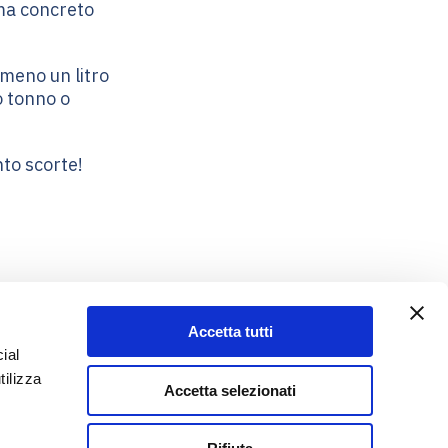
 ma concreto
almeno un litro
po tonno o
to scorte!
Accetta tutti
ial
tilizza
Accetta selezionati