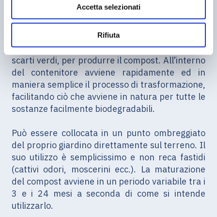
LA COMPOSTIERA
Accetta selezionati
n
s
o
La compostiera, o
composter
, è il contenitore in
Rifiuta
cui introdurre i rifiuti organici, avanzi di cibo e
scarti verdi, per produrre il compost. All’interno
del contenitore avviene rapidamente ed in
maniera semplice il processo di trasformazione,
facilitando ciò che avviene in natura per tutte le
sostanze facilmente biodegradabili.
Può essere collocata in un punto ombreggiato
del proprio giardino direttamente sul terreno. Il
suo utilizzo è semplicissimo e non reca fastidi
(cattivi odori, moscerini ecc.). La maturazione
del compost avviene in un periodo variabile tra i
3 e i 24 mesi a seconda di come si intende
utilizzarlo.