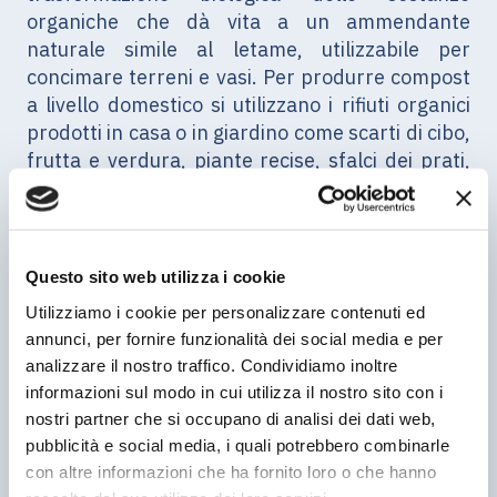
organiche che dà vita a un ammendante
naturale simile al letame, utilizzabile per
concimare terreni e vasi. Per produrre compost
a livello domestico si utilizzano i rifiuti organici
prodotti in casa o in giardino come scarti di cibo,
frutta e verdura, piante recise, sfalci dei prati,
potatura, trucioli e segatura, ecc.
COSA COMPOSTARE
Questo sito web utilizza i cookie
Utilizziamo i cookie per personalizzare contenuti ed
● scarti di cucina
annunci, per fornire funzionalità dei social media e per
● avanzi di cibo
analizzare il nostro traffico. Condividiamo inoltre
● alimenti avariati
informazioni sul modo in cui utilizza il nostro sito con i
● gusci d’uovo
nostri partner che si occupano di analisi dei dati web,
pubblicità e social media, i quali potrebbero combinarle
● scarti di verdura e frutta
con altre informazioni che ha fornito loro o che hanno
● fondi di caffè