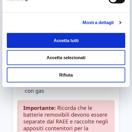
d
Phon
e
Ventilatori
l
Mostra dettagli
c
Robot da cucina
o
Aspirapolveri
n
Accetta tutti
s
Telefonini
e
Computer
Accetta selezionati
n
Stampanti
s
o
Giocattoli elettrici
Rifiuta
Lampade al neon, fluorescenti e
con gas
Importante:
Ricorda che le
batterie removibili devono essere
separate dal RAEE e raccolte negli
appositi contenitori per la