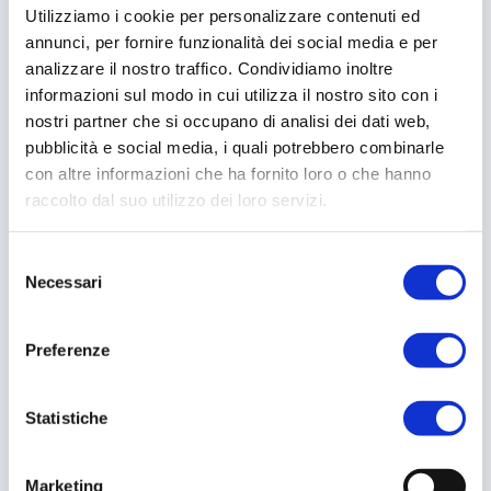
Legno
Utilizziamo i cookie per personalizzare contenuti ed
Rottami metallici
annunci, per fornire funzionalità dei social media e per
analizzare il nostro traffico. Condividiamo inoltre
Calcinacci in piccole quantità
informazioni sul modo in cui utilizza il nostro sito con i
Biciclette
nostri partner che si occupano di analisi dei dati web,
pubblicità e social media, i quali potrebbero combinarle
Grandi apparecchiature elettriche
con altre informazioni che ha fornito loro o che hanno
ed elettroniche:
raccolto dal suo utilizzo dei loro servizi.
Frigoriferi
Congelatori
S
Necessari
e
Condizionatori
l
Lavatrici
e
Preferenze
Lavastoviglie
z
i
Televisori e computer
o
Statistiche
Piccole apparecchiature elettriche
n
ed elettroniche:
e
Marketing