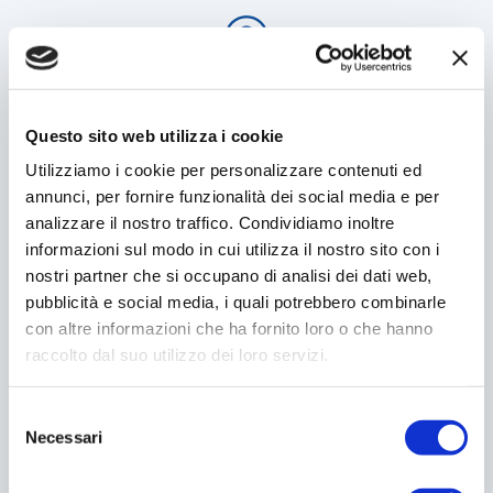
Cos’è la raccolta differenziata
dei rifiuti “porta a porta”
Questo sito web utilizza i cookie
Utilizziamo i cookie per personalizzare contenuti ed
annunci, per fornire funzionalità dei social media e per
analizzare il nostro traffico. Condividiamo inoltre
La raccolta differenziata "porta a porta"
informazioni sul modo in cui utilizza il nostro sito con i
consiste in un sistema di
prelievo dei rifiuti
da
nostri partner che si occupano di analisi dei dati web,
parte degli operatori di Ambiente direttamente
pubblicità e social media, i quali potrebbero combinarle
presso il domicilio
degli utenti. Ovvero, i cittadini
con altre informazioni che ha fornito loro o che hanno
coinvolti dal servizio potranno/dovranno
raccolto dal suo utilizzo dei loro servizi.
conferire i rifiuti differenziati sul fronte strada,
in corrispondenza del loro numero civico di
S
Necessari
e
residenza. Ogni famiglia coinvolta ha ricevuto un
l
kit di mastelli contraddistinti da
colori specifici