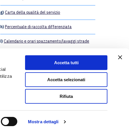
g)
Carta della qualità del servizio
h)
Percentuale di raccolta differenziata
i)
Calendario e orari spazzamento/lavaggi strade
t)
Recapiti telefonici per il servizio di pronto
intervento
Accetta tutti
ial
u)
Posizionamento della gestione matrice schemi
tilizza
Accetta selezionati
v)
Standard generali di qualità di competenza del
gestore
Rifiuta
Mostra dettagli