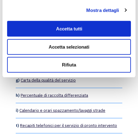
l
b)
Recapiti dei gestori
Mostra dettagli
c
o
c)
Invio reclami
n
Accetta tutti
s
d)
Calendario e orari raccolta rifiuti
e
Accetta selezionati
n
e)
Campagne straordinarie di raccolta rifiuti
s
o
Rifiuta
f)
Istruzioni per il corretto conferimento dei rifiuti
g)
Carta della qualità del servizio
h)
Percentuale di raccolta differenziata
i)
Calendario e orari spazzamento/lavaggi strade
t)
Recapiti telefonici per il servizio di pronto intervento