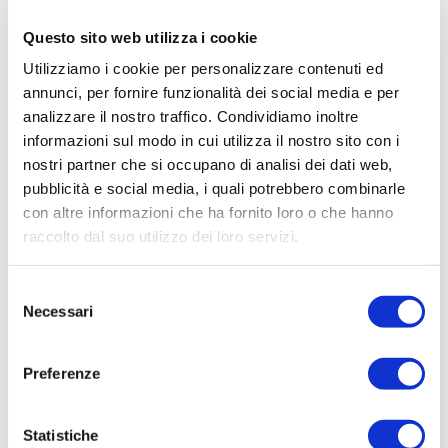
Questo sito web utilizza i cookie
Trasparenza rifiuti
Utilizziamo i cookie per personalizzare contenuti ed
annunci, per fornire funzionalità dei social media e per
3.1.d) Calendario e orari
analizzare il nostro traffico. Condividiamo inoltre
informazioni sul modo in cui utilizza il nostro sito con i
raccolta rifiuti
nostri partner che si occupano di analisi dei dati web,
pubblicità e social media, i quali potrebbero combinarle
Calendario e orari vigenti relativi alla raccolta dei rifiuti urbani, con
con altre informazioni che ha fornito loro o che hanno
raccolto dal suo utilizzo dei loro servizi.
riferimento a tutte le modalità di raccolta a disposizione
dell’utente, ivi inclusi i centri di raccolta e con esclusione delle
S
eventuali modalità di raccolta per cui non è effettuabile una
Necessari
e
programmazione.
l
e
Preferenze
z
Avvisi e informazioni
i
o
Statistiche
Allegati