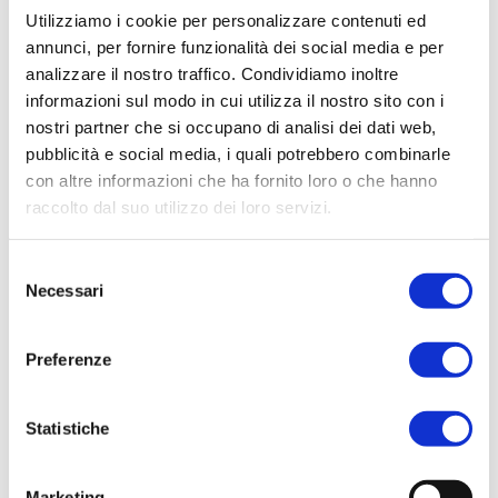
Utilizziamo i cookie per personalizzare contenuti ed
annunci, per fornire funzionalità dei social media e per
Trasparenza rifiuti
analizzare il nostro traffico. Condividiamo inoltre
informazioni sul modo in cui utilizza il nostro sito con i
3.1.t) Recapiti telefonici per il
nostri partner che si occupano di analisi dei dati web,
pubblicità e social media, i quali potrebbero combinarle
servizio di pronto intervento
con altre informazioni che ha fornito loro o che hanno
raccolto dal suo utilizzo dei loro servizi.
I recapiti telefonici per il servizio di pronto intervento, gli interventi
di competenza del gestore, con indicazione di quelli che possono
S
Necessari
e
essere attivati direttamente dall'utente, secondo quanto previsto
l
dall'articolo 49 del TQRIF.
e
Preferenze
z
i
o
Statistiche
Avvisi e informazioni
n
e
Numero mobile 3356956432
Marketing