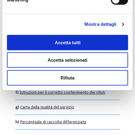
d
e
Allegati
l
a)
Gestori del servizio
Mostra dettagli
c
o
b)
Recapiti dei gestori
n
Accetta tutti
s
c)
Invio reclami
e
Accetta selezionati
n
d)
Calendario e orari raccolta rifiuti
s
o
e)
Campagne straordinarie di raccolta rifiuti
Rifiuta
f)
Istruzioni per il corretto conferimento dei rifiuti
g)
Carta della qualità del servizio
h)
Percentuale di raccolta differenziata