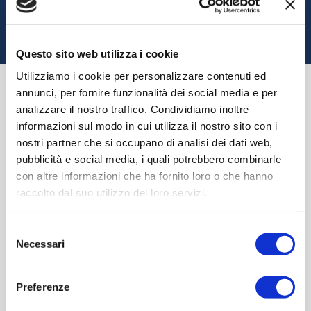
Torna alla home
Questo sito web utilizza i cookie
Utilizziamo i cookie per personalizzare contenuti ed
Trasparenza rifiuti
annunci, per fornire funzionalità dei social media e per
analizzare il nostro traffico. Condividiamo inoltre
informazioni sul modo in cui utilizza il nostro sito con i
3.1.c) Invio reclami
nostri partner che si occupano di analisi dei dati web,
pubblicità e social media, i quali potrebbero combinarle
Modulistica per l’invio di reclami, liberamente
con altre informazioni che ha fornito loro o che hanno
accessibile e scaricabile.
raccolto dal suo utilizzo dei loro servizi.
S
Necessari
Allegati
e
l
Modulo - Reclami/richiesta informazioni
e
Preferenze
z
Scarica il modulo