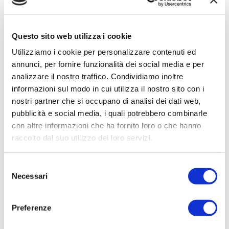
Trasparenza rifiuti
Questo sito web utilizza i cookie
Utilizziamo i cookie per personalizzare contenuti ed
3.1.v) Standard generali di
annunci, per fornire funzionalità dei social media e per
qualità di competenza del
analizzare il nostro traffico. Condividiamo inoltre
informazioni sul modo in cui utilizza il nostro sito con i
gestore
nostri partner che si occupano di analisi dei dati web,
pubblicità e social media, i quali potrebbero combinarle
Gli standard generali di qualità di competenza del gestore ai sensi del
con altre informazioni che ha fornito loro o che hanno
TQRIF, ivi inclusi gli eventuali standard aggiuntivi o migliorativi
raccolto dal suo utilizzo dei loro servizi.
individuati dall'Ente territorialmente competente, e il grado di rispetto
di tali standard, con riferimento all'anno precedente.
S
Necessari
e
Avvisi e informazioni
l
e
Preferenze
z
i