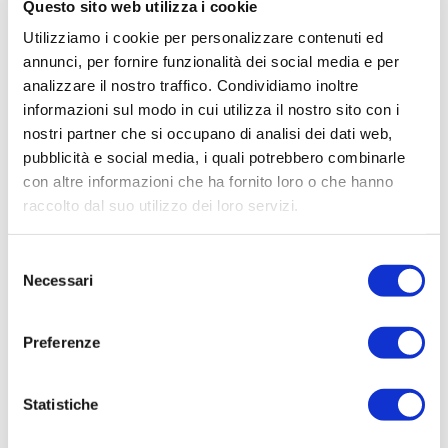
Questo sito web utilizza i cookie
Utilizziamo i cookie per personalizzare contenuti ed
Trasparenza rifiuti
annunci, per fornire funzionalità dei social media e per
analizzare il nostro traffico. Condividiamo inoltre
informazioni sul modo in cui utilizza il nostro sito con i
3.1.d) Calendario e orari
nostri partner che si occupano di analisi dei dati web,
raccolta rifiuti
pubblicità e social media, i quali potrebbero combinarle
con altre informazioni che ha fornito loro o che hanno
Calendario e orari vigenti relativi alla raccolta dei rifiuti urbani, con
raccolto dal suo utilizzo dei loro servizi.
riferimento a tutte le modalità di raccolta a disposizione dell’utente,
ivi inclusi i centri di raccolta e con esclusione delle eventuali modalità
di raccolta per cui non è effettuabile una programmazione.
S
Necessari
e
l
e
Avvisi e informazioni
Preferenze
z
i
o
Statistiche
n
Allegati