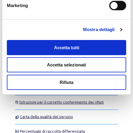
e
Marketing
d
e
l
Calendario della raccolta differenziata 2026
Mostra dettagli
a)
Gestori del servizio
c
o
n
b)
Recapiti dei gestori
Accetta tutti
s
e
c)
Invio reclami
Accetta selezionati
n
s
d)
Calendario e orari raccolta rifiuti
o
Rifiuta
e)
Campagne straordinarie di raccolta rifiuti
f)
Istruzioni per il corretto conferimento dei rifiuti
g)
Carta della qualità del servizio
h)
Percentuale di raccolta differenziata