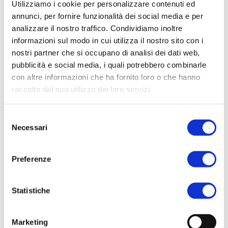
Utilizziamo i cookie per personalizzare contenuti ed
annunci, per fornire funzionalità dei social media e per
Trasparenza rifiuti
analizzare il nostro traffico. Condividiamo inoltre
informazioni sul modo in cui utilizza il nostro sito con i
nostri partner che si occupano di analisi dei dati web,
3.1.a) Gestori del servizio
pubblicità e social media, i quali potrebbero combinarle
con altre informazioni che ha fornito loro o che hanno
Ragione sociale del gestore che eroga il servizio integrato di gestione
raccolto dal suo utilizzo dei loro servizi.
dei rifiuti urbani, ovvero del gestore che effettua le attività di gestione
tariffe e rapporti con gli utenti, del gestore della raccolta e trasporto e
del gestore dello spazzamento e lavaggio delle strade, qualora tali
S
attività siano effettuate da soggetti distinti.
Necessari
e
l
Raccolta e trasporto rifiuti
e
Preferenze
z
AMBIENTE SPA
i
o
Statistiche
n
Avvisi e informazioni
e
Marketing
d