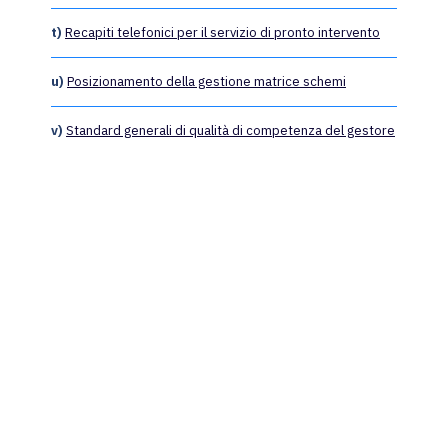
t)
Recapiti telefonici per il servizio di pronto intervento
u)
Posizionamento della gestione matrice schemi
v)
Standard generali di qualità di competenza del gestore
Torna alla Home