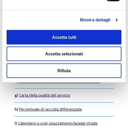
e
a)
Gestori del servizio
l
Mostra dettagli
c
b)
Recapiti dei gestori
o
n
Accetta tutti
c)
Invio reclami
s
e
d)
Calendario e orari raccolta rifiuti
Accetta selezionati
n
s
e)
Campagne straordinarie di raccolta rifiuti
o
Rifiuta
f)
Istruzioni per il corretto conferimento dei rifiuti
g)
Carta della qualità del servizio
h)
Percentuale di raccolta differenziata
i)
Calendario e orari spazzamento/lavaggi strade