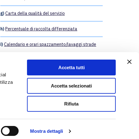
g)
Carta della qualità del servizio
h)
Percentuale di raccolta differenziata
i)
Calendario e orari spazzamento/lavaggi strade
t)
Recapiti telefonici per il servizio di pronto
intervento
Accetta tutti
ial
u)
Posizionamento della gestione matrice schemi
tilizza
Accetta selezionati
v)
Standard generali di qualità di competenza del
gestore
Rifiuta
Mostra dettagli